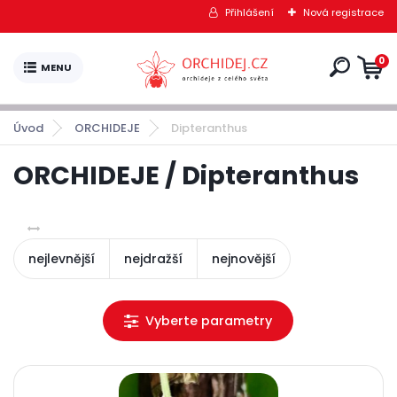
Přihlášení
Nová registrace
0
Úvod
ORCHIDEJE
Dipteranthus
ORCHIDEJE / Dipteranthus
nejlevnější
nejdražší
nejnovější